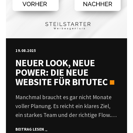
19.08.2025
NEUER LOOK, NEUE
POWER: DIE NEUE
WEBSITE FÜR BITUTEC
Manchmal braucht es gar nicht Monate
voller Planung. Es reicht ein klares Ziel,
ein starkes Team und der richtige Flow.
Genau so war es bei unserem Projekt mit
BEITRAG LESEN
→
BITUTEC. Von der...