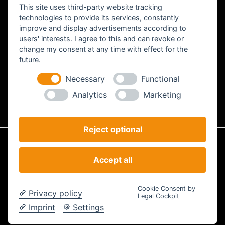
This site uses third-party website tracking
technologies to provide its services, constantly
improve and display advertisements according to
users' interests. I agree to this and can revoke or
change my consent at any time with effect for the
future.
Roland Bendig
CEO & Projektmanagement
Necessary
Functional
Analytics
Marketing
Reject optional
Impressum
Datenschutz
AGB
Accept all
Analyse
© STEILSTARTER - Powered by STEILSTARTER |
Cookie-Einstellungen
Cookie Consent by
Privacy policy
ändern
Legal Cockpit
Imprint
Settings
Facebook
Instagram
LinkedIn