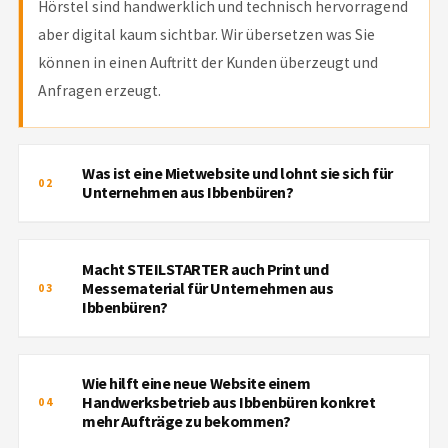
Hörstel sind handwerklich und technisch hervorragend
aber digital kaum sichtbar. Wir übersetzen was Sie
können in einen Auftritt der Kunden überzeugt und
Anfragen erzeugt.
Was ist eine Mietwebsite und lohnt sie sich für
02
Unternehmen aus Ibbenbüren?
WAS IST EINE MIETWEBSITE UND
Macht STEILSTARTER auch Print und
LOHNT SIE SICH FÜR UNTERNEHMEN
Messematerial für Unternehmen aus
03
AUS IBBENBÜREN?
Ibbenbüren?
Bei einer Mietwebsite zahlen Sie keine große
MACHT STEILSTARTER AUCH PRINT
Einmalzahlung sondern eine monatliche Rate. Sie
Wie hilft eine neue Website einem
UND MESSEMATERIAL FÜR
bekommen eine professionelle fertig eingerichtete
Handwerksbetrieb aus Ibbenbüren konkret
04
UNTERNEHMEN AUS IBBENBÜREN?
mehr Aufträge zu bekommen?
Website die wir laufend betreuen. Gerade für Gründer