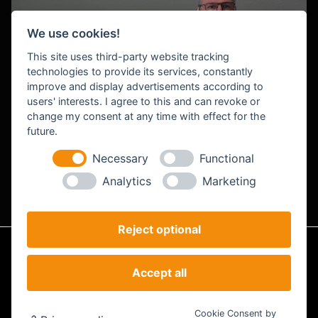
We use cookies!
This site uses third-party website tracking
technologies to provide its services, constantly
improve and display advertisements according to
users' interests. I agree to this and can revoke or
change my consent at any time with effect for the
future.
Roland Bendig
CEO & Projektmanagement
Necessary
Functional
Analytics
Marketing
Reject optional
Impressum
Datenschutz
AGB
Accept all
Analyse
© STEILSTARTER - Powered by STEILSTARTER |
Cookie-Einstellungen
Cookie Consent by