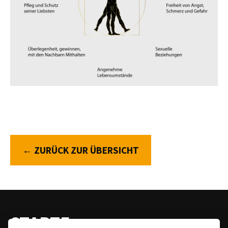
← ZURÜCK ZUR ÜBERSICHT
STARTE