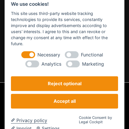
DEIN NÄCHSTES PROJEKT
We use cookies!
This site uses third-party website tracking
technologies to provide its services, constantly
improve and display advertisements according to
Lass uns gemeinsam etwas Großes schaffen.
users' interests. I agree to this and can revoke or
change my consent at any time with effect for the
SCHREIBSTE UNS →
future.
Necessary
Functional
PROJEKTE ENTDECKEN
Analytics
Marketing
Reject optional
Impressum
Datenschutz
AGB
Accept all
Analyse
© STEILSTARTER - Powered by STEILSTARTER |
Cookie-Einstellungen
Cookie Consent by
Privacy policy
ändern
Legal Cockpit
Imprint
Settings