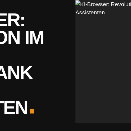
ER:
ON IM
ANK
TEN