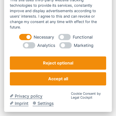
Beiträge entwickelt. Themen waren unter anderem
technologies to provide its services, constantly
gibt.
Für
Bestattungen Birk GmbH aus Aachen-Brand
individuelle Urnengestaltung, besondere
improve and display advertisements according to
entstand ein moderner Gesamtauftritt mit
Bestattungsarten, Trauerbegleitung, Trauersymbole
users' interests. I agree to this and can revoke or
change my consent at any time with effect for the
Imagefilm, Social Media Strategie sowie
und moderne Wege im Umgang mit Trauer.
future.
professionellen Foto- und Videoinhalten. Ziel war es,
Necessary
Functional
die Werte des Bestattungsinstituts sichtbar zu
Analytics
Marketing
machen: Menschlichkeit, Vertrauen, Tradition und
persönliche Begleitung.
Reject optional
Der Auftritt stärkt die digitale Sichtbarkeit, schafft
Vertrauen und zeigt, wie sensible Themen wie
Accept all
Bestattung, Trauer und Abschied würdevoll und
modern kommuniziert werden können.
Cookie Consent by
Privacy policy
Legal Cockpit
Imprint
Settings