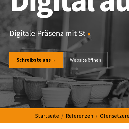
STEILSTARTER ist eine Werbeagentur im Münsterla
Digitale Präsenz mit Strategie
Schreibste uns
→
Website öffnen
You are here:
Startseite
Referenzen
Ofensetzer