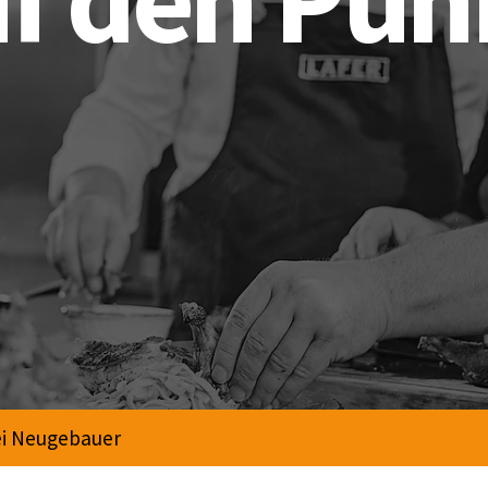
nd. Wir machen TYPO3-Websites, SEO und Online-Market
ei Neugebauer