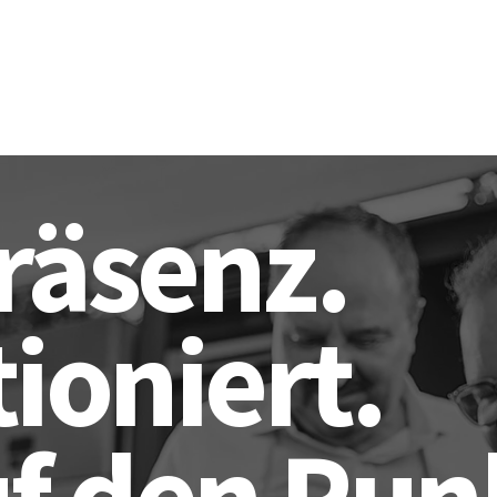
räsenz.
tioniert.
uf den Pun