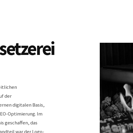
setzerei
itlichen
uf der
nen digitalen Basis,
SEO-Optimierung. Im
is geschaffen, das
andteil war der Logo-