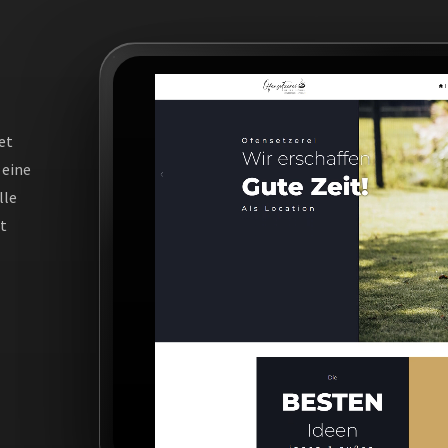
et
 eine
lle
t