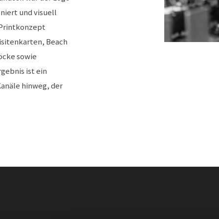
iert und visuell
 Printkonzept
isitenkarten, Beach
öcke sowie
gebnis ist ein
Kanäle hinweg, der