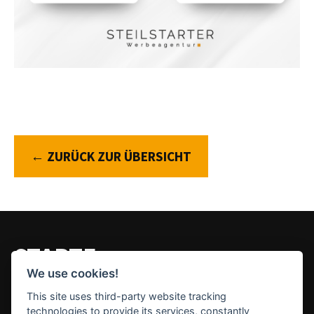
← ZURÜCK ZUR ÜBERSICHT
STARTE
DEIN NÄCHSTES PROJEKT
We use cookies!
This site uses third-party website tracking
technologies to provide its services, constantly