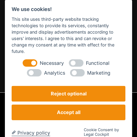
STARTE
DEIN NÄCHSTES PROJEKT
We use cookies!
This site uses third-party website tracking
technologies to provide its services, constantly
improve and display advertisements according to
Lass uns gemeinsam etwas Großes schaffen.
users' interests. I agree to this and can revoke or
change my consent at any time with effect for the
SCHREIBSTE UNS →
future.
Necessary
Functional
PROJEKTE ENTDECKEN
Analytics
Marketing
Reject optional
Impressum
Datenschutz
AGB
Accept all
Analyse
© STEILSTARTER - Powered by STEILSTARTER |
Cookie-Einstellungen
Cookie Consent by
Privacy policy
ändern
Legal Cockpit