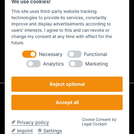
We use cookies!
This site uses third-party website tracking
technologies to provide its services, constantly
improve and display advertisements according to
users' interests. I agree to this and can revoke or
change my consent at any time with effect for the
future.
Roland Bendig
CEO & Projektmanagement
Necessary
Functional
Analytics
Marketing
Reject optional
Impressum
Datenschutz
AGB
Accept all
Analyse
© STEILSTARTER - Powered by STEILSTARTER |
Cookie-Einstellungen
Cookie Consent by
Privacy policy
ändern
Legal Cockpit
Imprint
Settings