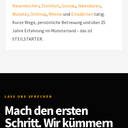
Neuenkirchen
,
Steinfurt
,
Gronau
,
Ibbenbüren
,
Abhängigkeiten in beiden Fällen.
Münster
,
Ochtrup
,
Rheine
und
Emsdetten
tätig.
Kurze Wege, persönliche Betreuung und über 25
Jahre Erfahrung im Münsterland – das ist
STEILSTARTER.
LASS UNS SPRECHEN
Mach den ersten
Schritt. Wir kümmern