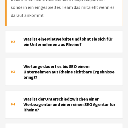
sondern ein eingespieltes Team das mitzieht wenn es
darauf ankommt.
Was ist eine Mietwebsite und lohnt sie sich für
02
ein Unternehmen aus Rheine?
WAS IST EINE MIETWEBSITE UND
Wie lange dauert es bis SEO einem
LOHNT SIE SICH FÜR EIN
Unternehmen aus Rheine sichtbare Ergebnisse
03
UNTERNEHMEN AUS RHEINE?
bringt?
Bei einer Mietwebsite zahlen Sie keine große
WIE LANGE DAUERT ES BIS SEO EINEM
Einmalzahlung sondern eine monatliche Rate. Sie
Was ist der Unterschied zwischen einer
UNTERNEHMEN AUS RHEINE
bekommen eine professionelle fertig eingerichtete
Werbeagentur und einer reinen SEO Agentur für
04
SICHTBARE ERGEBNISSE BRINGT?
Rheine?
Website die wir laufend betreuen. Für Gründer,
Einzelkämpfer und wachsende Betriebe aus Rheine ist
Erste Verbesserungen in den Google Rankings sind oft
WAS IST DER UNTERSCHIED
das oft der klügste Einstieg ohne großes Startbudget.