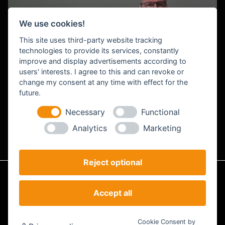
We use cookies!
This site uses third-party website tracking
technologies to provide its services, constantly
improve and display advertisements according to
users' interests. I agree to this and can revoke or
change my consent at any time with effect for the
future.
Roland Bendig
CEO & Projektmanagement
Necessary
Functional
Analytics
Marketing
Reject optional
Impressum
Datenschutz
AGB
Accept all
Analyse
© STEILSTARTER - Powered by STEILSTARTER |
Cookie-Einstellungen
Cookie Consent by