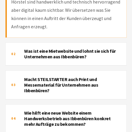
Hörstel sind handwerklich und technisch hervorragend
aber digital kaum sichtbar. Wir übersetzen was Sie
können in einen Auftritt der Kunden überzeugt und
Anfragen erzeugt.
Was ist eine Mietwebsite und lohnt sie sich für
02
Unternehmen aus Ibbenbüren?
WAS IST EINE MIETWEBSITE UND
Macht STEILSTARTER auch Print und
LOHNT SIE SICH FÜR UNTERNEHMEN
Messematerial für Unternehmen aus
03
AUS IBBENBÜREN?
Ibbenbüren?
Bei einer Mietwebsite zahlen Sie keine große
MACHT STEILSTARTER AUCH PRINT
Einmalzahlung sondern eine monatliche Rate. Sie
Wie hilft eine neue Website einem
UND MESSEMATERIAL FÜR
bekommen eine professionelle fertig eingerichtete
Handwerksbetrieb aus Ibbenbüren konkret
04
UNTERNEHMEN AUS IBBENBÜREN?
mehr Aufträge zu bekommen?
Website die wir laufend betreuen. Gerade für Gründer